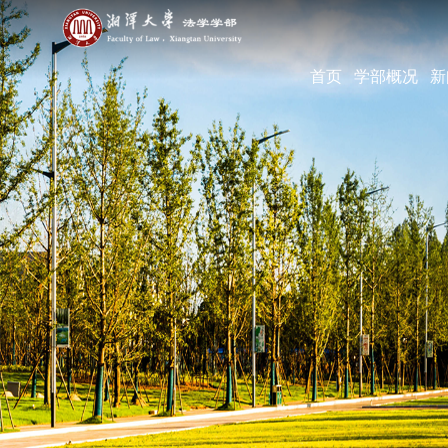
首页
学部概况
新
学部简介
现任领导
机构设置
学部宣传片
部长寄语