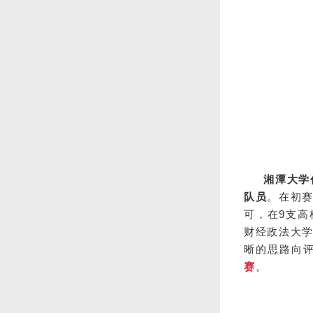
湘潭大学
队员
。在初
可，在9支
财经政法大
晰的思路向
赛
。