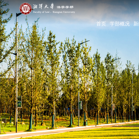
首页
学部概况
新
学部简介
现任领导
机构设置
学部宣传片
部长寄语