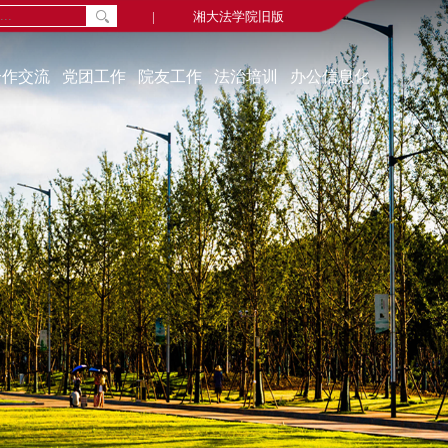
|
湘大法学院旧版
合作交流
党团工作
院友工作
法治培训
办公信息化
通知公告
院友新闻
中心概况
组织机构
院友会
学习资源
教工党建
毕业视频
联系我们
学生党建
院友名录
培训动态
学生活动
院友基金
奖助贷补
学习园地
教代会、工代会