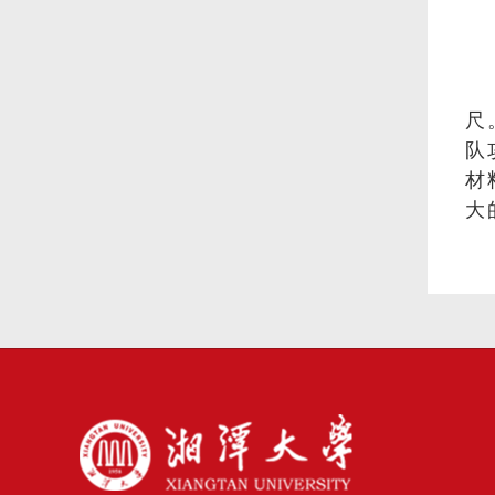
尺
队
材
大