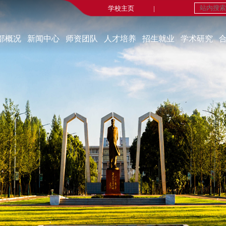
学校主页
|
部概况
新闻中心
师资团队
人才培养
招生就业
学术研究
学部简介
新闻中心
在职教师
本科生教育
招生工作
重点研究基地
现任领导
媒体报道
荣休教师
研究生教育
就业工作
研究机构
机构设置
重要新闻
永远的怀念
师生风采
科研成果
部宣传片
实践教学
博士后流动站
部长寄语
线上法学实验室
学术交流
课程建设
学术动态
科研动态
自办刊物