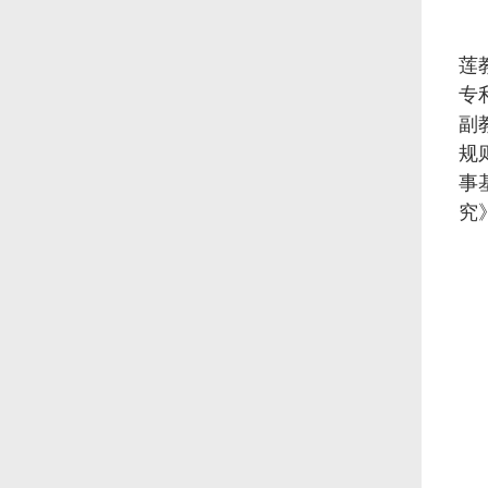
莲
专
副
规
事
究