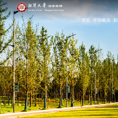
首页
学部概况
新
学部简介
现任领导
机构设置
学部宣传片
部长寄语