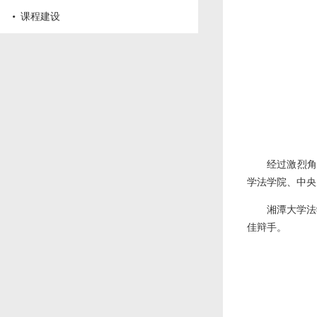
·
课程建设
经过激烈角
学法学院、中央
湘潭大学法
佳辩手。