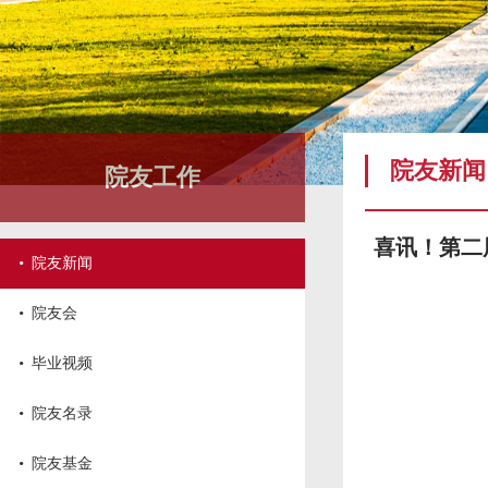
院友新闻
院友工作
喜讯！第二
·
院友新闻
·
院友会
·
毕业视频
·
院友名录
·
院友基金