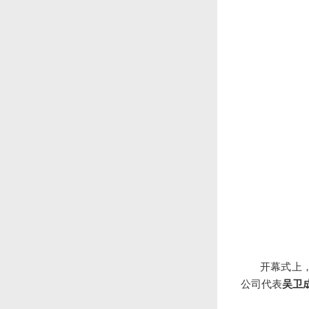
开幕式上
公司代表
吴卫