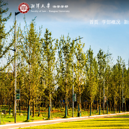
首页
学部概况
新
学部简介
现任领导
机构设置
学部宣传片
部长寄语