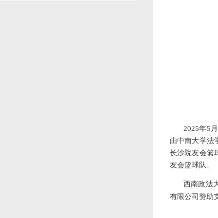
2025
由中南大学法
长沙院友会篮
友会篮球队、
西南政法
有限公司赞助支