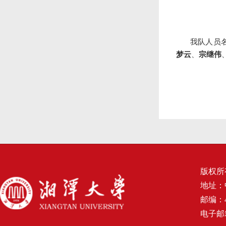
我队人员
梦云
、
宗继伟
版权所
地址：
邮编：4
电子邮箱