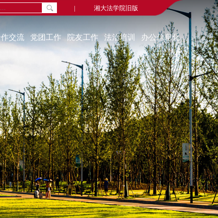
|
湘大法学院旧版
合作交流
党团工作
院友工作
法治培训
办公信息化
通知公告
院友新闻
中心概况
组织机构
院友会
学习资源
教工党建
毕业视频
联系我们
学生党建
院友名录
培训动态
学生活动
院友基金
奖助贷补
学习园地
教代会、工代会