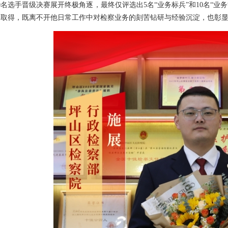
0名选手晋级决赛展开终极角逐，最终仅评选出5名“业务标兵”和10名“
的取得，既离不开他日常工作中对检察业务的刻苦钻研与经验沉淀，也彰