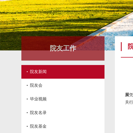
院友工作
·
院友新闻
·
院友会
展
·
毕业视频
关
·
院友名录
·
院友基金