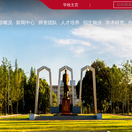
学校主页
|
部概况
新闻中心
师资团队
人才培养
招生就业
学术研究
学部简介
新闻中心
在职教师
本科生教育
招生工作
重点研究基地
现任领导
媒体报道
荣休教师
研究生教育
就业工作
研究机构
机构设置
重要新闻
永远的怀念
师生风采
科研成果
部宣传片
实践教学
博士后流动站
部长寄语
线上法学实验室
学术交流
课程建设
学术动态
科研动态
自办刊物