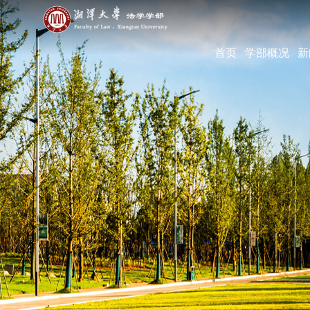
首页
学部概况
新
学部简介
现任领导
机构设置
学部宣传片
部长寄语