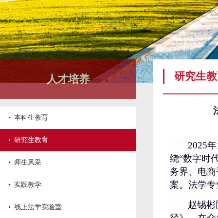
研究生教
人才培养
·
本科生教育
·
研究生教育
202
5
年
绕
“数字时
·
师生风采
务界、电商
·
案。法学专业
实践教学
·
赵锡彬
线上法学实验室
径》，在众