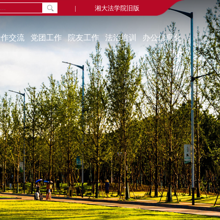
|
湘大法学院旧版
合作交流
党团工作
院友工作
法治培训
办公信息化
通知公告
院友新闻
中心概况
组织机构
院友会
学习资源
教工党建
毕业视频
联系我们
学生党建
院友名录
培训动态
学生活动
院友基金
奖助贷补
学习园地
教代会、工代会