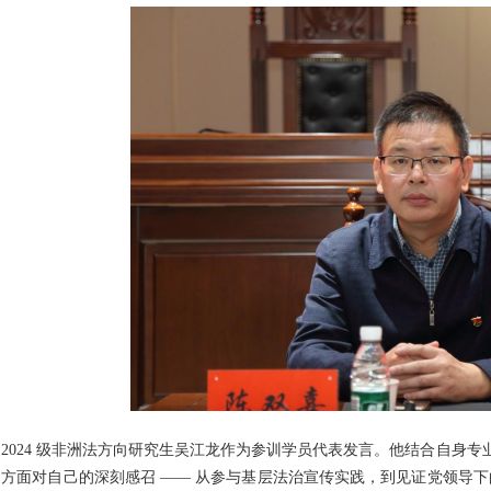
2024 级非洲法方向研究生吴江龙作为参训学员代表发言。他结合自身
方面对自己的深刻感召 —— 从参与基层法治宣传实践，到见证党领导下的