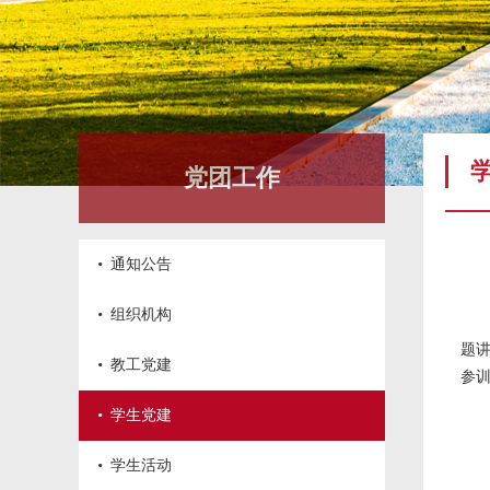
党团工作
·
通知公告
·
组织机构
题
·
教工党建
参
·
学生党建
·
学生活动