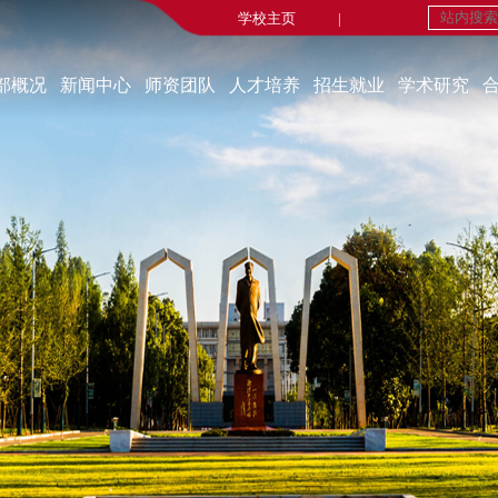
学校主页
|
部概况
新闻中心
师资团队
人才培养
招生就业
学术研究
学部简介
新闻中心
在职教师
本科生教育
招生工作
重点研究基地
现任领导
媒体报道
荣休教师
研究生教育
就业工作
研究机构
机构设置
重要新闻
永远的怀念
师生风采
科研成果
部宣传片
实践教学
博士后流动站
部长寄语
线上法学实验室
学术交流
课程建设
学术动态
科研动态
自办刊物