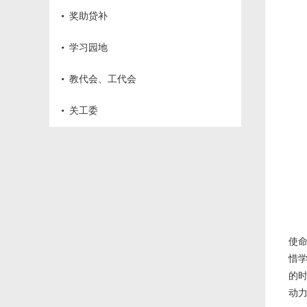
·
奖助贷补
·
学习园地
·
教代会、工代会
·
关工委
使
惜
的
动