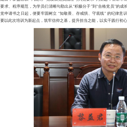
要求、程序规范，为学员们清晰勾勒出从“积极分子”到“合格党员”的成
入党申请书之日起，便要牢固树立 “知敬畏、存戒惧、守底线” 的纪律
们要以此次培训为新起点，筑牢信仰之基，提升担当之能，以实干践行初