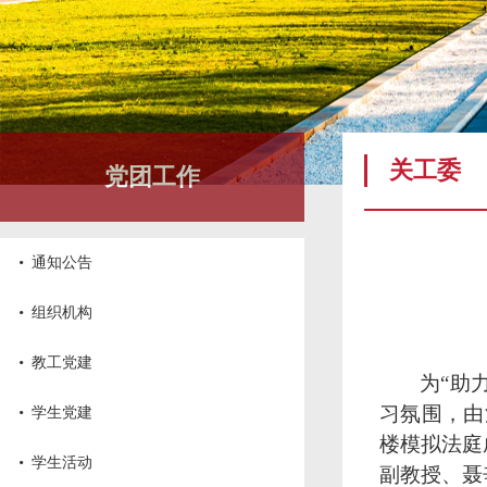
关工委
党团工作
·
通知公告
·
组织机构
·
教工党建
为“助
·
习氛围，由
学生党建
楼模拟法庭
·
学生活动
副教授、聂