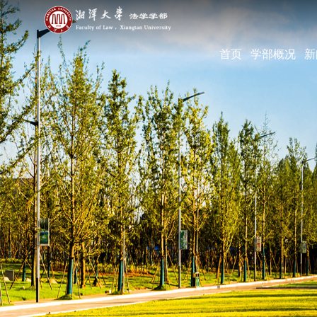
首页
学部概况
新
学部简介
现任领导
机构设置
学部宣传片
部长寄语