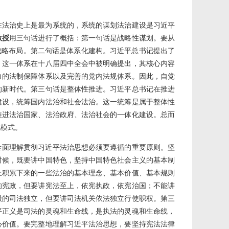
在法治史上是最为系统的，系统的谋划法治建设是习近平
教授
用三句话进行了概括：第一句话是战略性谋划。要从
战略布局。第二句话是体系化建构。习近平总书记提出了
。这一体系在十八届四中全会中被明确提出，其核心内容
力的法制保障体系以及完善的党内法规体系。因此，自党
的新时代。第三句话是整体性推进。习近平总书记在推进
建设，统筹国内法治和社会法治。这一统筹是属于整体性
推进法治国家、法治政府、法治社会的一体化建设。总而
化模式。
全面理解贯彻习近平法治思想必须要遵循的重要原则。坚
时候，既要讲中国特色，坚持中国特色社会主义的基本制
上积累下来的一些法治的基本理念、基本价值、基本规则
的宪政，但要讲宪法至上，依宪执政，依宪治国；不能讲
级的司法独立，但要讲司法机关依法独立行使职权。第三
平正义是司法的灵魂和生命线，是执法的灵魂和生命线，
心价值。要完整地理解习近平法治思想，要坚持宪法法律