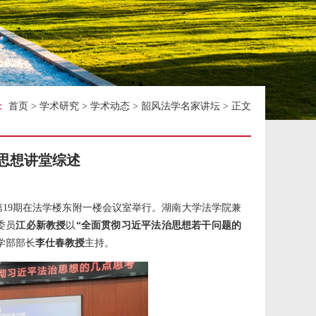
关工委
：
首页
>
学术研究
>
学术动态
>
韶风法学名家讲坛
> 正文
思想讲堂综述
5年第19期在法学楼东附一楼会议室举行。湖南大学法学院兼
委员
江必新教授
以
“全面贯彻习近平法治思想若干问题的
学部部长
李仕春教授
主持。