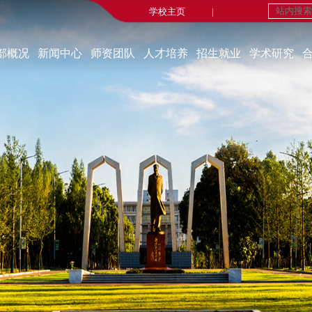
学校主页
|
部概况
新闻中心
师资团队
人才培养
招生就业
学术研究
学部简介
新闻中心
在职教师
本科生教育
招生工作
重点研究基地
现任领导
媒体报道
荣休教师
研究生教育
就业工作
研究机构
机构设置
重要新闻
永远的怀念
师生风采
科研成果
部宣传片
实践教学
博士后流动站
部长寄语
线上法学实验室
学术交流
课程建设
学术动态
科研动态
自办刊物