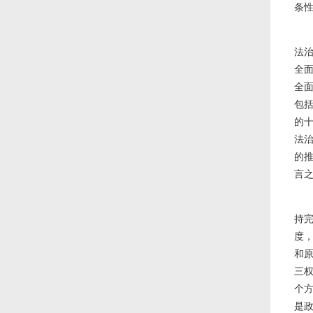
条
法
全
全
包
的
法
的
言
持
度
和
三
个
是