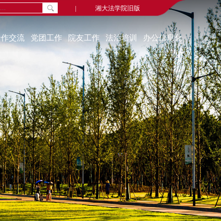
|
湘大法学院旧版
合作交流
党团工作
院友工作
法治培训
办公信息化
通知公告
院友新闻
中心概况
组织机构
院友会
学习资源
教工党建
毕业视频
联系我们
学生党建
院友名录
培训动态
学生活动
院友基金
奖助贷补
学习园地
教代会、工代会