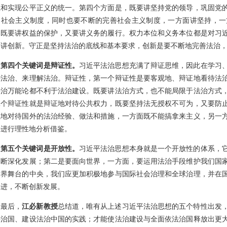
上和实现公平正义的统一。第四个方面是，既要讲坚持党的领导，巩固党
固社会主义制度，同时也要不断的完善社会主义制度，一方面讲坚持，一
，既要讲权益的保护，又要讲义务的履行。权力本位和义务本位都是对习
要讲创新。守正是坚持法治的底线和基本要求，创新是要不断地完善法治
第四个关键词是辩证性。
习近平法治思想充满了辩证思维，因此在学习
待法治、来理解法治。辩证性，第一个辩证性是要客观地、辩证地看待法
法治万能论都不利于法治建设。既要讲法治方式，也不能局限于法治方式
二个辩证性就是辩证地对待公共权力，既要坚持法无授权不可为，又要防
证地对待国外的法治经验、做法和措施，一方面既不能搞拿来主义，另一
要进行理性地分析借鉴。
第五个关键词是开放性。
习近平法治思想本身就是一个开放性的体系，
不断深化发展；第二是要面向世界，一方面，要运用法治手段维护我们国
世界舞台的中央，我们应更加积极地参与国际社会治理和全球治理，并在
俱进，不断创新发展。
最后，
江必新教授
总结道，唯有从上述习近平法治思想的五个特性出发
法治国、建设法治中国的实践；才能使法治建设与全面依法治国释放出更