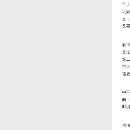
至
巩
是
又
看
是
第
辩
需
中
向
时
依