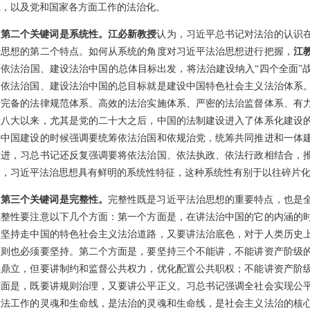
性，以及党和国家各方面工作的法治化。
第二个关键词是系统性。江必新教授
认为，习近平总书记对法治的认识
治思想的第二个特点。如何从系统的角度对习近平法治思想进行把握，
江
面依法治国、建设法治中国的总体目标出发，将法治建设纳入“四个全面”
面依法治国、建设法治中国的总目标就是建设中国特色社会主义法治体系
括完备的法律规范体系、高效的法治实施体系、严密的法治监督体系、有
十八大以来，尤其是党的二十大之后，中国的法制建设进入了体系化建设
治中国建设的时候强调要统筹依法治国和依规治党，统筹共同推进和一体
推进，习总书记还反复强调要将依法治国、依法执政、依法行政相结合，
之，习近平法治思想具有鲜明的系统性特征，这种系统性有别于以往碎片
第三个关键词是完整性。
完整性既是习近平法治思想的重要特点，也是
完整性要注意以下几个方面：第一个方面是，在讲法治中国的它的内涵的
，坚持走中国的特色社会主义法治道路，又要讲法治底色，对于人类历史
原则也必须要坚持。第二个方面是，要坚持三个不能讲，不能讲资产阶级
权鼎立，但要讲制约和监督公共权力，优化配置公共职权；不能讲资产阶
方面是，既要讲规则治理，又要讲公平正义。习总书记强调全社会实现公
政法工作的灵魂和生命线，是法治的灵魂和生命线，是社会主义法治的核