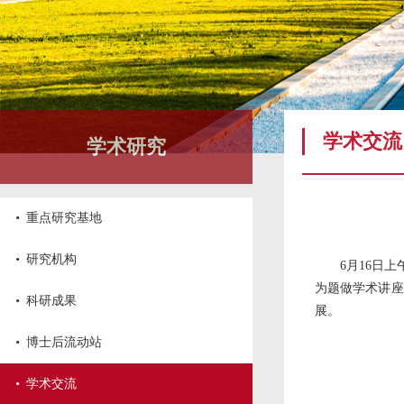
学术交流
学术研究
·
重点研究基地
·
研究机构
6月16日
为题做学术讲座
·
科研成果
展。
·
博士后流动站
·
学术交流