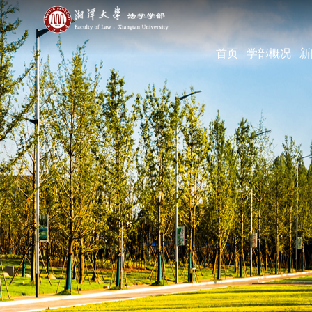
首页
学部概况
新
学部简介
现任领导
机构设置
学部宣传片
部长寄语