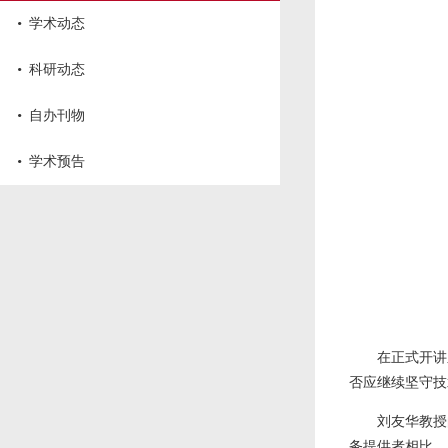
·
学术动态
·
科研动态
·
自办刊物
·
学术预告
在正式开讲
否应继续坚守技
刘友华教授
务提供者相比，