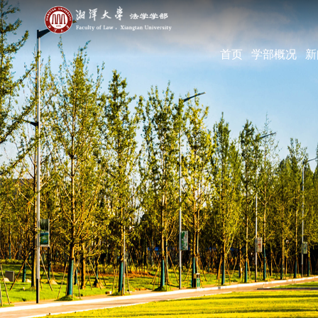
首页
学部概况
新
学部简介
现任领导
机构设置
学部宣传片
部长寄语