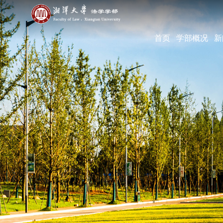
首页
学部概况
新
学部简介
现任领导
机构设置
学部宣传片
部长寄语