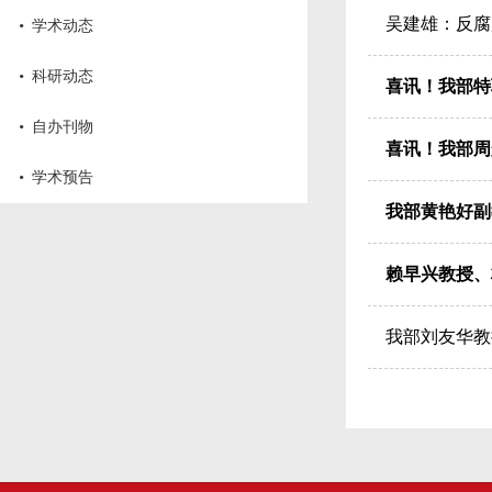
·
吴建雄：反腐
学术动态
·
科研动态
喜讯！我部特
·
自办刊物
喜讯！我部周
·
学术预告
我部黄艳好副
赖早兴教授、
我部刘友华教