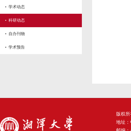
·
学术动态
·
科研动态
·
自办刊物
·
学术预告
版权所
地址：
邮编：4