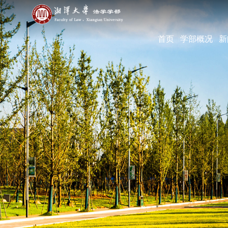
首页
学部概况
新
学部简介
现任领导
机构设置
学部宣传片
部长寄语