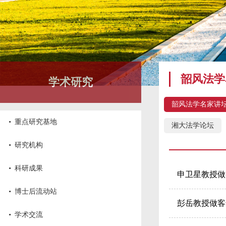
韶风法学
学术研究
韶风法学名家讲
·
重点研究基地
湘大法学论坛
·
研究机构
·
科研成果
申卫星教授做
·
博士后流动站
彭岳教授做客
·
学术交流