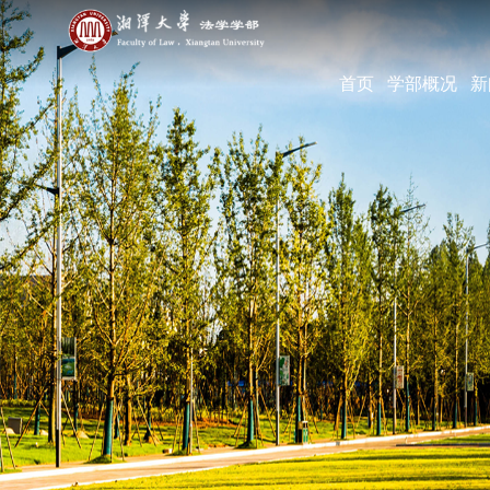
首页
学部概况
新
学部简介
现任领导
机构设置
学部宣传片
部长寄语