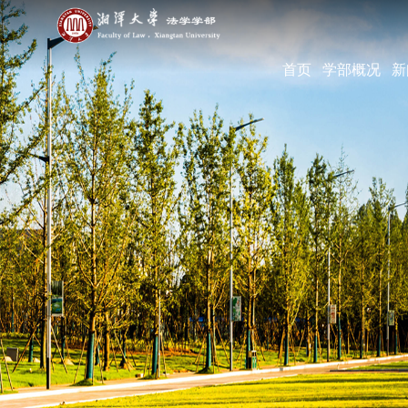
首页
学部概况
新
学部简介
现任领导
机构设置
学部宣传片
部长寄语