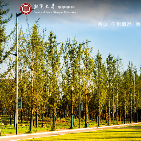
首页
学部概况
新
学部简介
现任领导
机构设置
学部宣传片
部长寄语