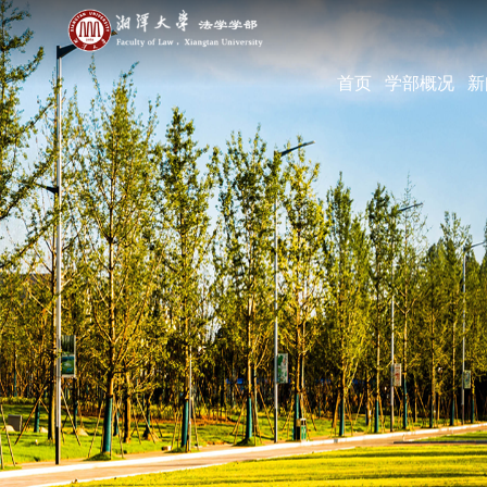
首页
学部概况
新
学部简介
现任领导
机构设置
学部宣传片
部长寄语