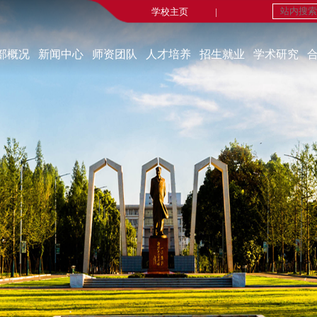
学校主页
|
部概况
新闻中心
师资团队
人才培养
招生就业
学术研究
学部简介
新闻中心
在职教师
本科生教育
招生工作
重点研究基地
现任领导
媒体报道
荣休教师
研究生教育
就业工作
研究机构
机构设置
重要新闻
永远的怀念
师生风采
科研成果
部宣传片
实践教学
博士后流动站
部长寄语
线上法学实验室
学术交流
课程建设
学术动态
科研动态
自办刊物