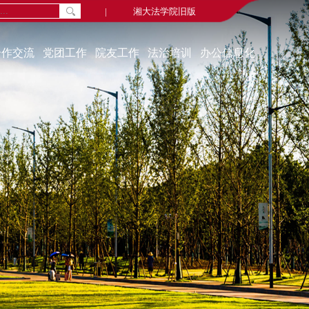
|
湘大法学院旧版
合作交流
党团工作
院友工作
法治培训
办公信息化
通知公告
院友新闻
中心概况
组织机构
院友会
学习资源
教工党建
毕业视频
联系我们
学生党建
院友名录
培训动态
学生活动
院友基金
奖助贷补
学习园地
教代会、工代会