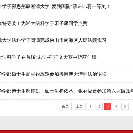
科学子郭思彤获湘潭大学“爱我国防”演讲比赛一等奖！
省特等奖！为湘大法科学子宋子康同学点赞！
潭大学法科学子圆满完成佛山市南海区人民法院实习
大法科学子在首届“未法杯”征文大赛中斩获佳绩
学学部硕士生高卓锐应邀参加粤港澳大湾区法治论坛
学学部博士生郝钰凯、硕士生崔依丛、张召应邀参加第六届廉政与
...
首页
上页
1
2
3
4
5