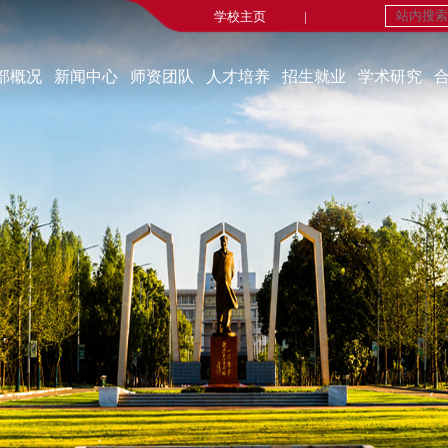
学校主页
|
部概况
新闻中心
师资团队
人才培养
招生就业
学术研究
学部简介
新闻中心
在职教师
本科生教育
招生工作
重点研究基地
现任领导
媒体报道
荣休教师
研究生教育
就业工作
研究机构
机构设置
重要新闻
永远的怀念
师生风采
科研成果
部宣传片
实践教学
博士后流动站
部长寄语
线上法学实验室
学术交流
课程建设
学术动态
科研动态
自办刊物