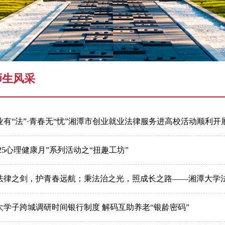
学术预告
师生风采
业有“法”·青春无“忧”湘潭市创业就业法律服务进高校活动顺利开
5·25心理健康月”系列活动之“扭趣工坊”
法律之剑，护青春远航；秉法治之光，照成长之路——湘潭大学法学
大学子跨城调研时间银行制度 解码互助养老“银龄密码”