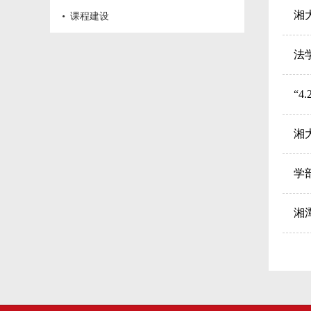
·
湘
课程建设
法
“
湘
学
湘