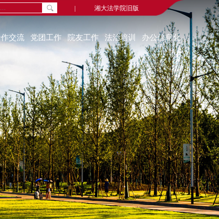
|
湘大法学院旧版
合作交流
党团工作
院友工作
法治培训
办公信息化
通知公告
院友新闻
中心概况
组织机构
院友会
学习资源
教工党建
毕业视频
联系我们
学生党建
院友名录
培训动态
学生活动
院友基金
奖助贷补
学习园地
教代会、工代会