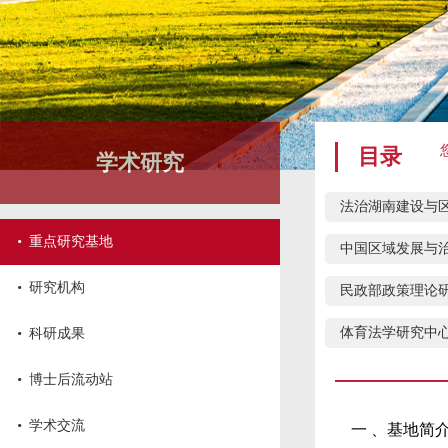
目录
学术研究
法治湖南建设与
·
重点研究基地
中国区域发展与
·
研究机构
民政部政策理论
·
体育法学研究中
科研成果
·
博士后流动站
·
学术交流
一 、基地简