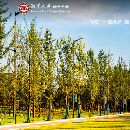
首页
学部概况
新
学部简介
现任领导
机构设置
学部宣传片
部长寄语