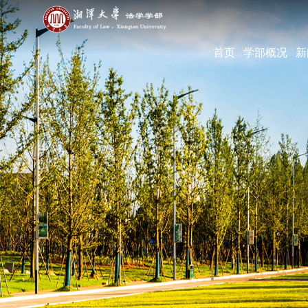
首页
学部概况
新
学部简介
现任领导
机构设置
学部宣传片
部长寄语