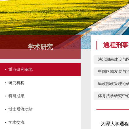
通程刑事
学术研究
法治湖南建设与
·
重点研究基地
中国区域发展与
·
研究机构
民政部政策理论
·
体育法学研究中
科研成果
·
博士后流动站
·
学术交流
湘潭大学通程